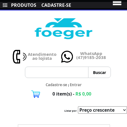
PRODUTOS
CADASTRE-SE
WhatsApp
Atendimento
(47)9185-2038
ao lojista
Cadastre-se
Entrar
|
0 item(s) -
R$ 0,00
Listar por: