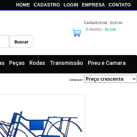
HOME
CADASTRO
LOGIN
EMPRESA
CONTATO
Cadastre-se
Entrar
|
0 item(s) -
R$ 0,00
as
Peças
Rodas
Transmissão
Pneu e Camara
Listar por: