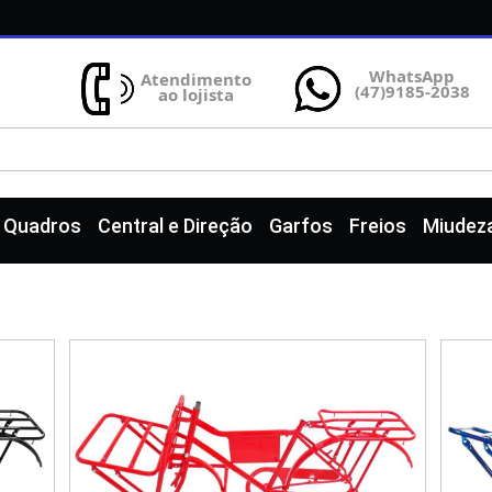
WhatsApp
Atendimento
(47)9185-2038
ao lojista
e Quadros
Central e Direção
Garfos
Freios
Miudez