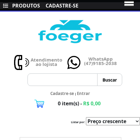
PRODUTOS
CADASTRE-SE
WhatsApp
Atendimento
(47)9185-2038
ao lojista
Cadastre-se
Entrar
|
0 item(s) -
R$ 0,00
Listar por: