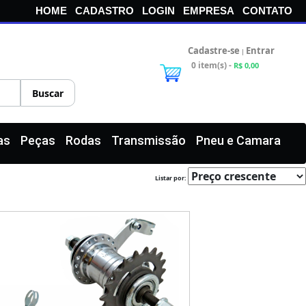
HOME
CADASTRO
LOGIN
EMPRESA
CONTATO
Cadastre-se
Entrar
|
0 item(s) -
R$ 0,00
as
Peças
Rodas
Transmissão
Pneu e Camara
Listar por: