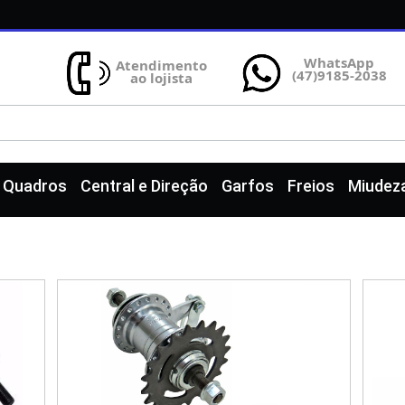
WhatsApp
Atendimento
(47)9185-2038
ao lojista
e Quadros
Central e Direção
Garfos
Freios
Miudez