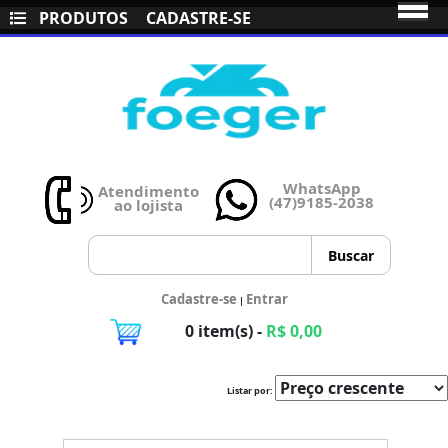
PRODUTOS
CADASTRE-SE
WhatsApp
Atendimento
(47)9185-2038
ao lojista
Cadastre-se
Entrar
|
0 item(s) -
R$ 0,00
Listar por: