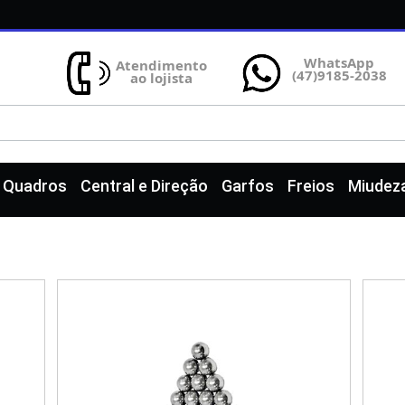
WhatsApp
Atendimento
(47)9185-2038
ao lojista
e Quadros
Central e Direção
Garfos
Freios
Miudez