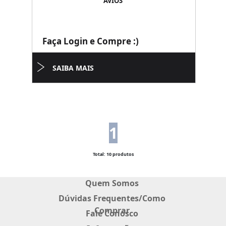
AVIOS
Faça Login e Compre :)
SAIBA MAIS
1
Total: 10 produtos
Quem Somos
Dúvidas Frequentes/Como
Comprar
Fale Conosco