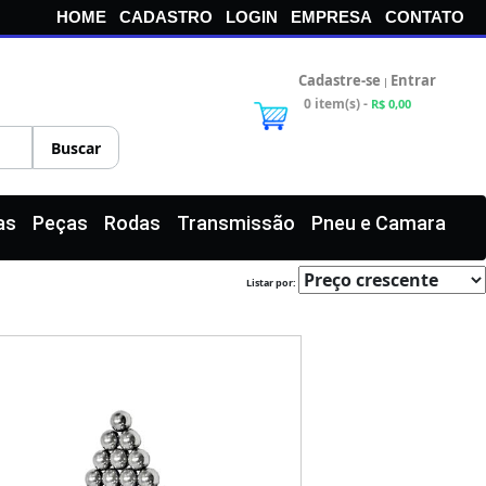
HOME
CADASTRO
LOGIN
EMPRESA
CONTATO
Cadastre-se
Entrar
|
0 item(s) -
R$ 0,00
as
Peças
Rodas
Transmissão
Pneu e Camara
Listar por: