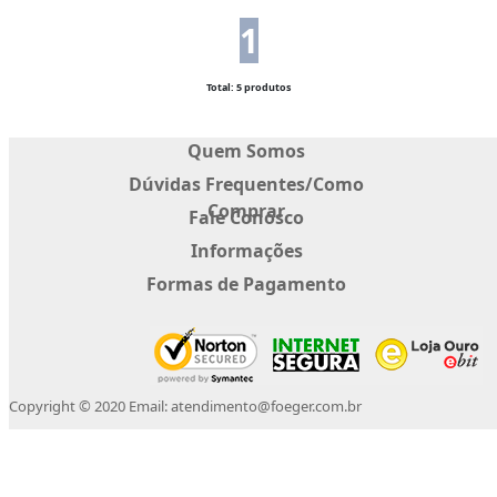
1
Total: 5 produtos
Quem Somos
Dúvidas Frequentes/Como
Comprar
Fale Conosco
Informações
Formas de Pagamento
Copyright © 2020 Email: atendimento@foeger.com.br