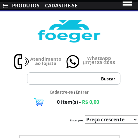
PRODUTOS
CADASTRE-SE
WhatsApp
Atendimento
(47)9185-2038
ao lojista
Cadastre-se
Entrar
|
0 item(s) -
R$ 0,00
Listar por: