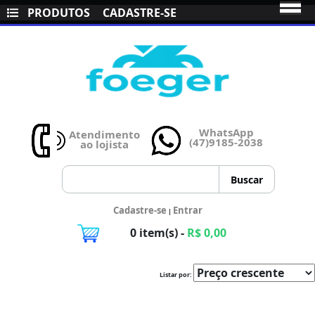
PRODUTOS
CADASTRE-SE
WhatsApp
Atendimento
(47)9185-2038
ao lojista
Cadastre-se
Entrar
|
0 item(s) -
R$ 0,00
Listar por: