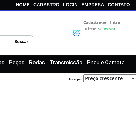
HOME
CADASTRO
LOGIN
EMPRESA
CONTATO
Cadastre-se
Entrar
|
0 item(s) -
R$ 0,00
as
Peças
Rodas
Transmissão
Pneu e Camara
Listar por: