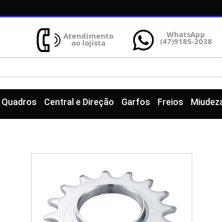
WhatsApp
Atendimento
(47)9185-2038
ao lojista
e Quadros
Central e Direção
Garfos
Freios
Miudez