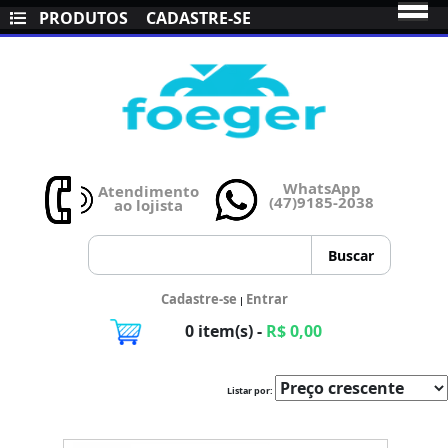
PRODUTOS
CADASTRE-SE
WhatsApp
Atendimento
(47)9185-2038
ao lojista
Cadastre-se
Entrar
|
0 item(s) -
R$ 0,00
Listar por: