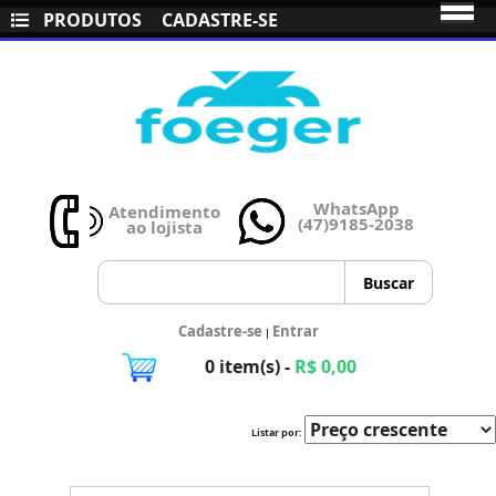
PRODUTOS
CADASTRE-SE
WhatsApp
Atendimento
(47)9185-2038
ao lojista
Cadastre-se
Entrar
|
0 item(s) -
R$ 0,00
Listar por: