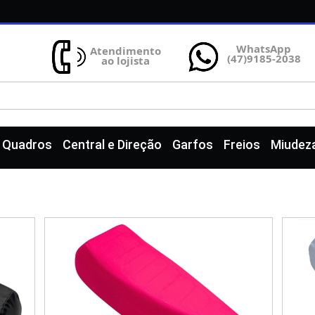
WhatsApp
Atendimento
(47)9185-2038
ao lojista
e Quadros
Central e Direção
Garfos
Freios
Miudez