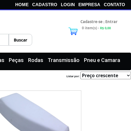
HOME
CADASTRO
LOGIN
EMPRESA
CONTATO
Cadastre-se
Entrar
|
0 item(s) -
R$ 0,00
as
Peças
Rodas
Transmissão
Pneu e Camara
Listar por: