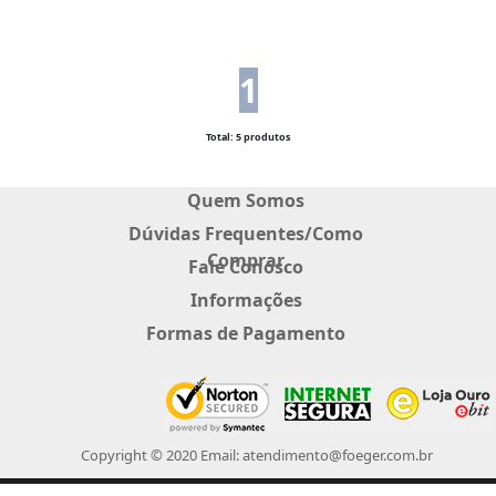
1
Total: 5 produtos
Quem Somos
Dúvidas Frequentes/Como
Comprar
Fale Conosco
Informações
Formas de Pagamento
Copyright © 2020 Email: atendimento@foeger.com.br