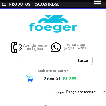
PRODUTOS
CADASTRE-SE
WhatsApp
Atendimento
(47)9185-2038
ao lojista
Cadastre-se
Entrar
|
0 item(s) -
R$ 0,00
Listar por: