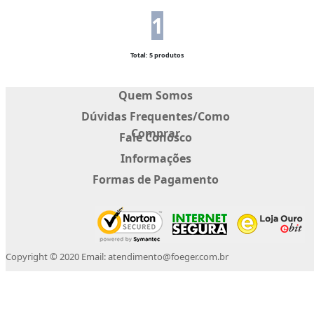
1
Total: 5 produtos
Quem Somos
Dúvidas Frequentes/Como
Comprar
Fale Conosco
Informações
Formas de Pagamento
Copyright © 2020 Email: atendimento@foeger.com.br