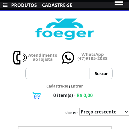
PRODUTOS
CADASTRE-SE
WhatsApp
Atendimento
(47)9185-2038
ao lojista
Cadastre-se
Entrar
|
0 item(s) -
R$ 0,00
Listar por: