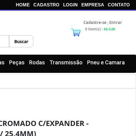
HOME
CADASTRO
LOGIN
EMPRESA
CONTATO
Cadastre-se
Entrar
|
0 item(s) -
R$ 0,00
as
Peças
Rodas
Transmissão
Pneu e Camara
 CROMADO C/EXPANDER -
/ 25,4MM)