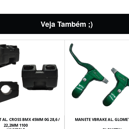
Veja Também ;)
T AL. CROSS BMX 45MM 0G 28,6 /
MANETE VBRAKE AL. GLOMET
22,2MM 1100