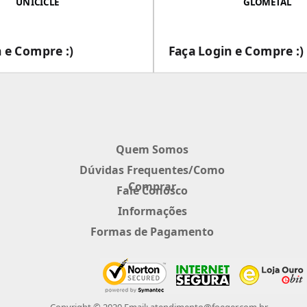
UNICICLE
GLOMETAL
 e Compre :)
Faça Login e Compre :)
___
___
Quem Somos
Dúvidas Frequentes/Como
Comprar
Fale Conosco
Informações
Formas de Pagamento