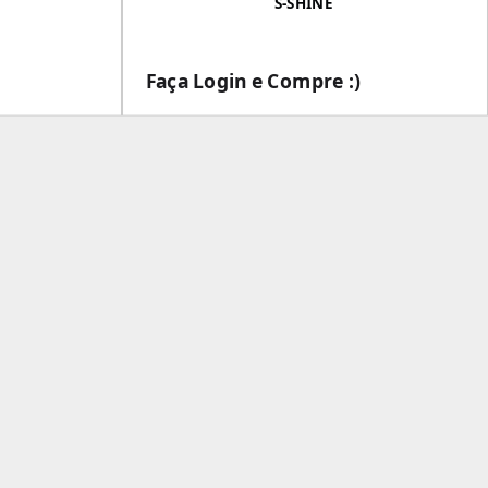
S-SHINE
Faça Login e Compre :)
___