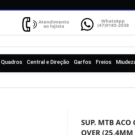
WhatsApp
Atendimento
(47)9185-2038
ao lojista
e Quadros
Central e Direção
Garfos
Freios
Miudez
SUP. MTB ACO
OVER (25,4MM 