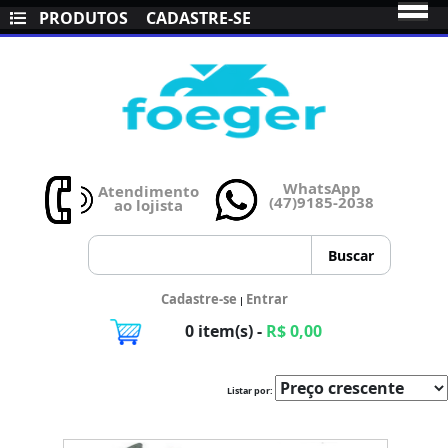
PRODUTOS
CADASTRE-SE
WhatsApp
Atendimento
(47)9185-2038
ao lojista
Cadastre-se
Entrar
|
0 item(s) -
R$ 0,00
Listar por: