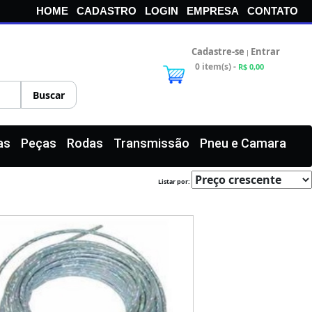
HOME
CADASTRO
LOGIN
EMPRESA
CONTATO
Cadastre-se
Entrar
|
0 item(s) -
R$ 0,00
as
Peças
Rodas
Transmissão
Pneu e Camara
Listar por: