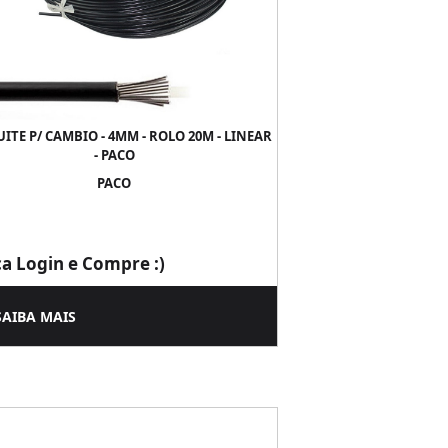
TE P/ CAMBIO - 4MM - ROLO 20M - LINEAR
- PACO
PACO
ça Login e Compre :)
SAIBA MAIS