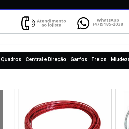
WhatsApp
Atendimento
(47)9185-2038
ao lojista
e Quadros
Central e Direção
Garfos
Freios
Miudez