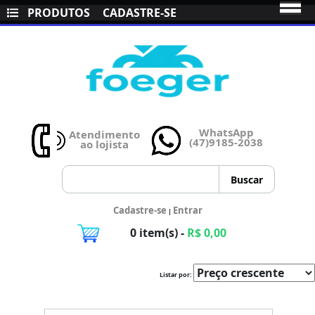
PRODUTOS
CADASTRE-SE
WhatsApp
Atendimento
(47)9185-2038
ao lojista
Cadastre-se
Entrar
|
0 item(s) -
R$ 0,00
Listar por: