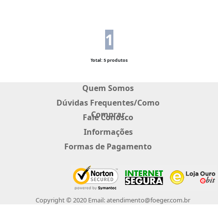
1
Total: 5 produtos
Quem Somos
Dúvidas Frequentes/Como
Comprar
Fale Conosco
Informações
Formas de Pagamento
Copyright © 2020 Email: atendimento@foeger.com.br