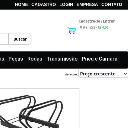
HOME
CADASTRO
LOGIN
EMPRESA
CONTATO
Cadastre-se
Entrar
|
0 item(s) -
R$ 0,00
as
Peças
Rodas
Transmissão
Pneu e Camara
Listar por: