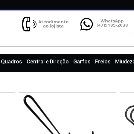
WhatsApp
Atendimento
(47)9185-2038
ao lojista
e Quadros
Central e Direção
Garfos
Freios
Miudez