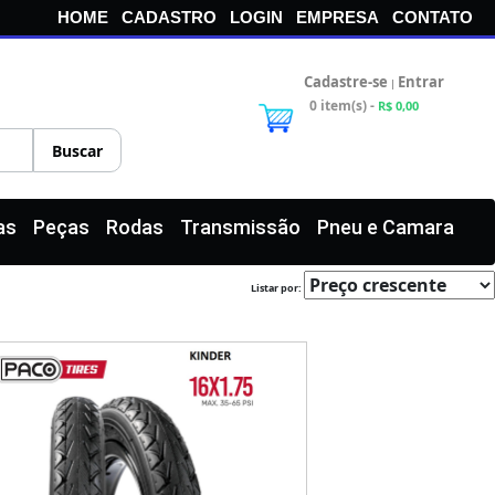
HOME
CADASTRO
LOGIN
EMPRESA
CONTATO
Cadastre-se
Entrar
|
0 item(s) -
R$ 0,00
as
Peças
Rodas
Transmissão
Pneu e Camara
Listar por: