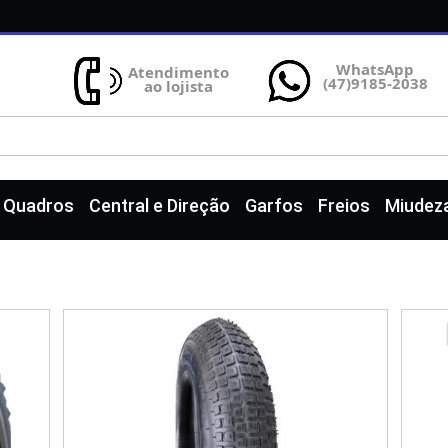
WhatsApp
Atendimento
(47)9185-2038
ao lojista
e Quadros
Central e Direção
Garfos
Freios
Miudez