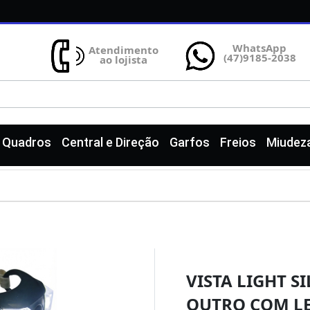
WhatsApp
Atendimento
(47)9185-2038
ao lojista
e Quadros
Central e Direção
Garfos
Freios
Miudez
VISTA LIGHT S
OUTRO COM L