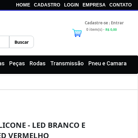
HOME
CADASTRO
LOGIN
EMPRESA
CONTATO
Cadastre-se
Entrar
|
0 item(s) -
R$ 0,00
as
Peças
Rodas
Transmissão
Pneu e Camara
ILICONE - LED BRANCO E
ED VERMELHO