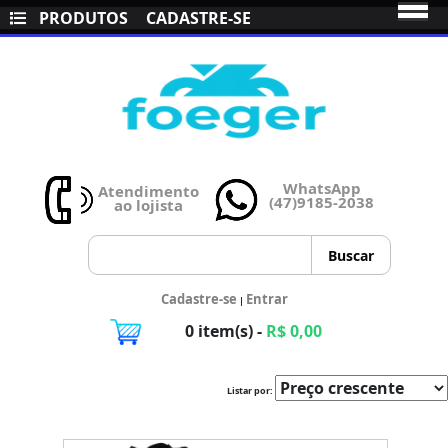
PRODUTOS
CADASTRE-SE
WhatsApp
Atendimento
(47)9185-2038
ao lojista
Cadastre-se
Entrar
|
0 item(s) -
R$ 0,00
Listar por: