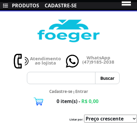
PRODUTOS
CADASTRE-SE
WhatsApp
Atendimento
(47)9185-2038
ao lojista
Cadastre-se
Entrar
|
0 item(s) -
R$ 0,00
Listar por: