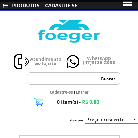
PRODUTOS
CADASTRE-SE
WhatsApp
Atendimento
(47)9185-2038
ao lojista
Cadastre-se
Entrar
|
0 item(s) -
R$ 0,00
Listar por: