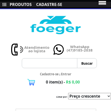
PRODUTOS
CADASTRE-SE
WhatsApp
Atendimento
(47)9185-2038
ao lojista
Cadastre-se
Entrar
|
0 item(s) -
R$ 0,00
Listar por: