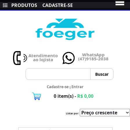
PRODUTOS
CADASTRE-SE
WhatsApp
Atendimento
(47)9185-2038
ao lojista
Cadastre-se
Entrar
|
0 item(s) -
R$ 0,00
Listar por: