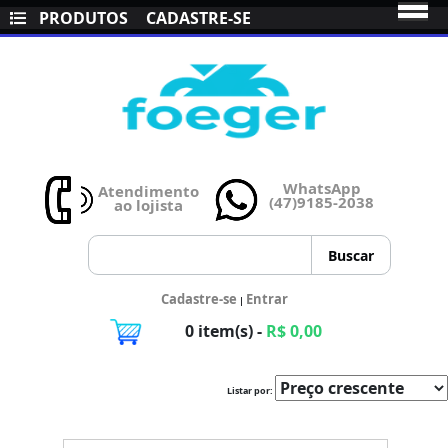
PRODUTOS
CADASTRE-SE
WhatsApp
Atendimento
(47)9185-2038
ao lojista
Cadastre-se
Entrar
|
0 item(s) -
R$ 0,00
Listar por: