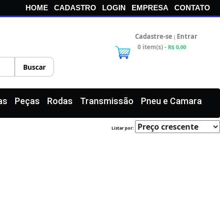
HOME
CADASTRO
LOGIN
EMPRESA
CONTATO
Cadastre-se
Entrar
|
0 item(s) -
R$ 0,00
as
Peças
Rodas
Transmissão
Pneu e Camara
Listar por: