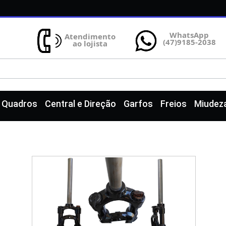
WhatsApp
Atendimento
(47)9185-2038
ao lojista
e Quadros
Central e Direção
Garfos
Freios
Miudez